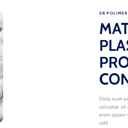
SR POLIMER
MAT
PLA
PR
CO
Dicta sunt 
voluptas sit
enim ipsam v
odit.